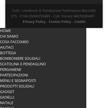
Tutti i contenuti © Fondazione Tommasino Bacciotti
ETS - P.IVA 05090750489 - Cod. Fiscale 94078280487 -
Privacy Policy
-
Cookie Policy
-
Crediti
HOME
CHI SIAMO
COSA FACCIAMO
AIUTACI
BOTTEGA
BOMBONIERE SOLIDALI
SCATOLINA E PENDAGLINO
PERGAMENE
PARTECIPAZIONI
MENU E SEGNAPOSTI
PRODOTTI SOLIDALI
GADGET
GIOIELLI
NATALE