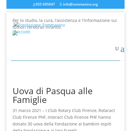
055 695047
info@tommasino.org
Per lo studio, la cura, l'assistenza e l'informazione sui
tumori cerebrali infantili.
In caso di mancata risposta agli ordini, inviare una
mail a info@tommasino.org o chiamare lo 055 695047
dalle 9 alle 13
Uova di Pasqua alle
Famiglie
31 marzo 2021 – I Club Rotary Club Firenze, Rotaract
Club Firenze PHF, Interact Club Firenze PHF hanno
donato 30 uova della Fondazione ai bambini ospiti
della Fondazione e ai loro fratelli.