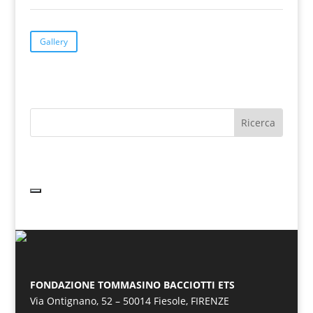
Gallery
FONDAZIONE TOMMASINO BACCIOTTI ETS
Via Ontignano, 52 – 50014 Fiesole, FIRENZE