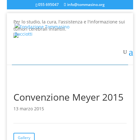
055 695047
info@tommasino.org
Per lo studio, la cura, l'assistenza e l'informazione sui
tumori cerebrali infantili.
In caso di mancata risposta agli ordini, inviare una
mail a info@tommasino.org o chiamare lo 055 695047
dalle 9 alle 13
Convenzione Meyer 2015
13 marzo 2015
Gallery