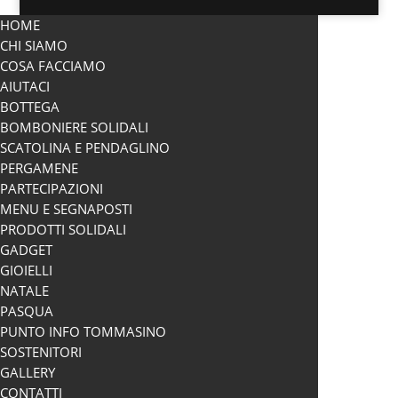
HOME
CHI SIAMO
COSA FACCIAMO
AIUTACI
BOTTEGA
BOMBONIERE SOLIDALI
SCATOLINA E PENDAGLINO
PERGAMENE
PARTECIPAZIONI
MENU E SEGNAPOSTI
PRODOTTI SOLIDALI
GADGET
GIOIELLI
NATALE
PASQUA
PUNTO INFO TOMMASINO
SOSTENITORI
GALLERY
CONTATTI