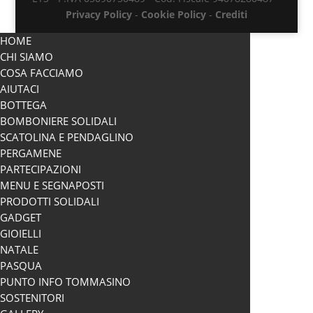
Privacy Policy
-
Cookie Policy
-
Crediti
HOME
CHI SIAMO
COSA FACCIAMO
AIUTACI
BOTTEGA
BOMBONIERE SOLIDALI
SCATOLINA E PENDAGLINO
PERGAMENE
PARTECIPAZIONI
MENU E SEGNAPOSTI
PRODOTTI SOLIDALI
GADGET
GIOIELLI
NATALE
PASQUA
PUNTO INFO TOMMASINO
SOSTENITORI