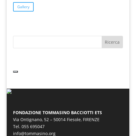
Gallery
FONDAZIONE TOMMASINO BACCIOTTI ETS
Via Ontignano, 52 – 50014 Fiesole, FIRENZE
Tel. 055 695047
info@tommasino.org