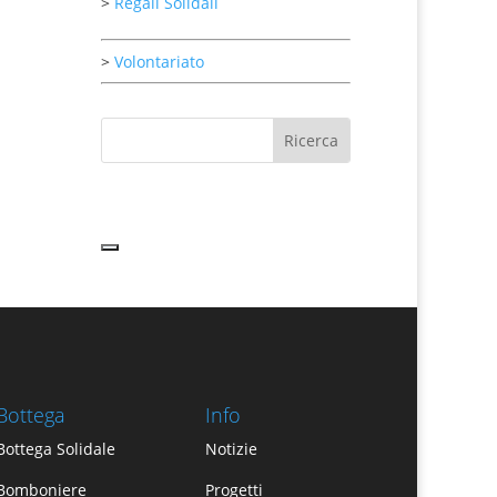
>
Regali Solidali
>
Volontariato
Bottega
Info
Bottega Solidale
Notizie
Bomboniere
Progetti