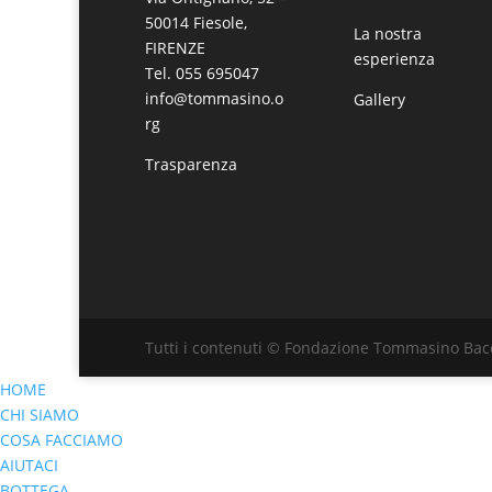
50014 Fiesole,
La nostra
FIRENZE
esperienza
Tel. 055 695047
info@tommasino.o
Gallery
rg
Trasparenza
Tutti i contenuti © Fondazione Tommasino Bacc
HOME
CHI SIAMO
COSA FACCIAMO
AIUTACI
BOTTEGA