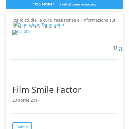
055 695047
info@tommasino.org
Per lo studio, la cura, l'assistenza e l'informazione sui
tumori cerebrali infantili.
In caso di mancata risposta agli ordini, inviare una
mail a info@tommasino.org o chiamare lo 055 695047
dalle 9 alle 13
Film Smile Factor
20 aprile 2017
Gallery