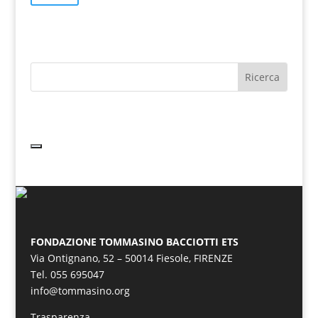
FONDAZIONE TOMMASINO BACCIOTTI ETS
Via Ontignano, 52 – 50014 Fiesole, FIRENZE
Tel. 055 695047
info@tommasino.org
Trasparenza