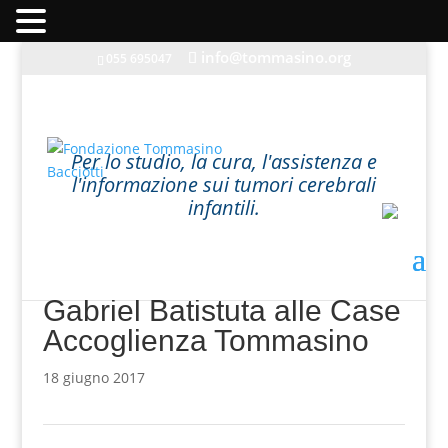
info@tommasino.org
055 695047
In caso di mancata risposta agli ordini, inviare una
Per lo studio, la cura, l'assistenza e
mail a info@tommasino.org o chiamare lo 055 695047
l'informazione sui tumori cerebrali
dalle 9 alle 13
infantili.
Gabriel Batistuta alle Case
Accoglienza Tommasino
18 giugno 2017