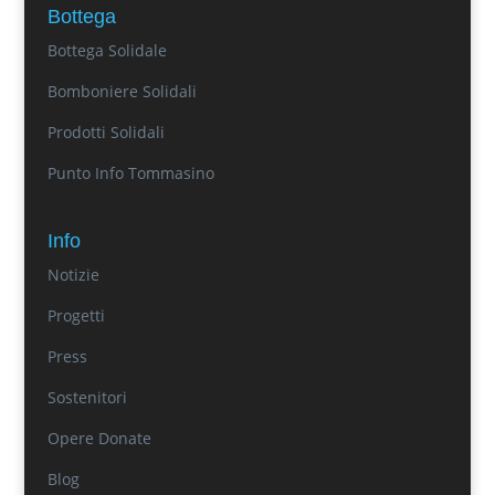
Bottega
Bottega Solidale
Bomboniere Solidali
Prodotti Solidali
Punto Info Tommasino
Info
Notizie
Progetti
Press
Sostenitori
Opere Donate
Blog