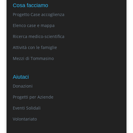
Cosa facciamo
Progetto Case accoglienza
Elenco case e mappa
Ricerca medico-scientifica
Attività con le famiglie
Mezzi di Tommasino
Aiutaci
Donazioni
Progetti per Aziende
Eventi Solidali
Volontariato