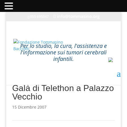
info@tommasino.org
055 695047
In caso di mancata risposta agli ordini, inviare una
Per lo studio, la cura, l'assistenza e
mail a info@tommasino.org o chiamare lo 055 695047
l'informazione sui tumori cerebrali
dalle 9 alle 13
infantili.
Galà di Telethon a Palazzo
Vecchio
15 Dicembre 2007