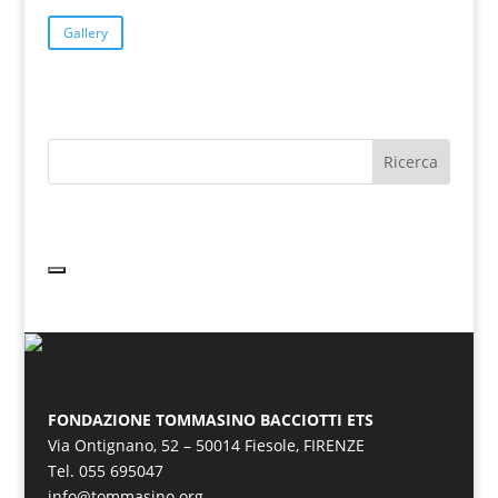
Gallery
FONDAZIONE TOMMASINO BACCIOTTI ETS
Via Ontignano, 52 – 50014 Fiesole, FIRENZE
Tel. 055 695047
info@tommasino.org