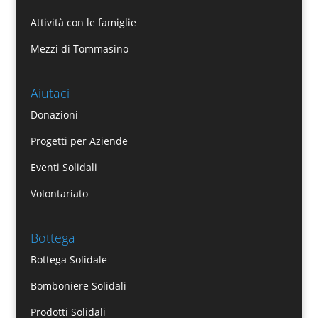
Attività con le famiglie
Mezzi di Tommasino
Aiutaci
Donazioni
Progetti per Aziende
Eventi Solidali
Volontariato
Bottega
Bottega Solidale
Bomboniere Solidali
Prodotti Solidali