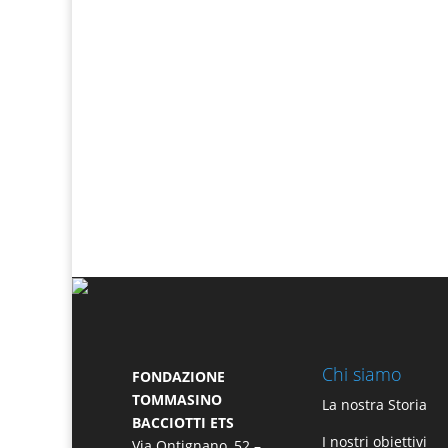
Chi siamo
FONDAZIONE
TOMMASINO
La nostra Storia
BACCIOTTI ETS
I nostri obiettivi
Via Ontignano, 52 –