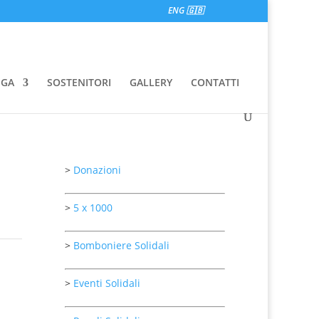
ENG 🇬🇧
EGA
SOSTENITORI
GALLERY
CONTATTI
>
Donazioni
>
5 x 1000
>
Bomboniere Solidali
>
Eventi Solidali