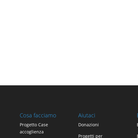
Cosa facciamo
Aiutaci
Progetto Case
Donazioni
accoglienza
Progetti per