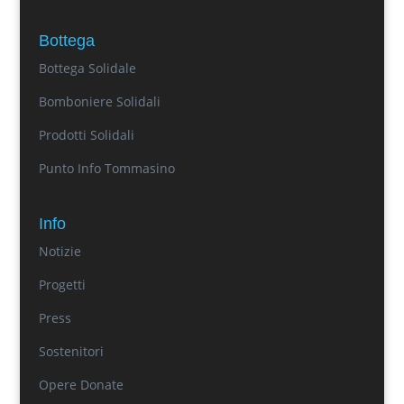
Bottega
Bottega Solidale
Bomboniere Solidali
Prodotti Solidali
Punto Info Tommasino
Info
Notizie
Progetti
Press
Sostenitori
Opere Donate