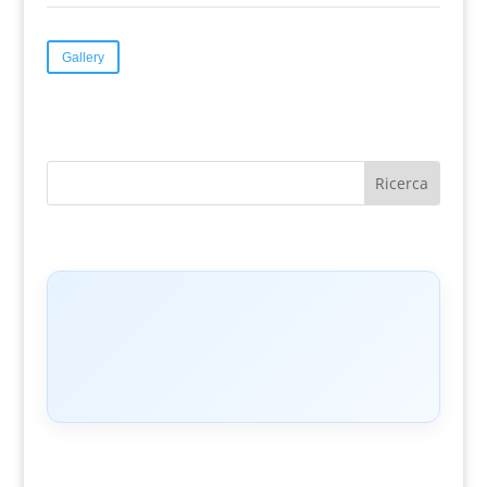
Gallery