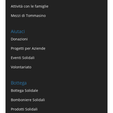
Attività con le famiglie
Mezzi di Tommasino
Aiutaci
Donazioni
Progetti per Aziende
Eventi Solidali
Volontariato
Bottega
Bottega Solidale
Bomboniere Solidali
Prodotti Solidali