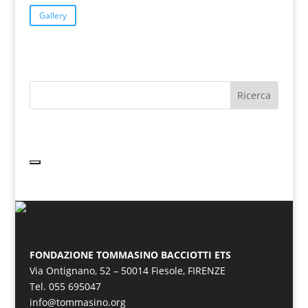
Gallery
FONDAZIONE TOMMASINO BACCIOTTI ETS
Via Ontignano, 52 – 50014 Fiesole, FIRENZE
Tel. 055 695047
info@tommasino.org