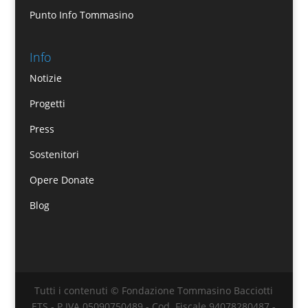
Punto Info Tommasino
Info
Notizie
Progetti
Press
Sostenitori
Opere Donate
Blog
Tutti i contenuti © Fondazione Tommasino Bacciotti
ETS - P.IVA 05090750489 - Cod. Fiscale 94078280487 -