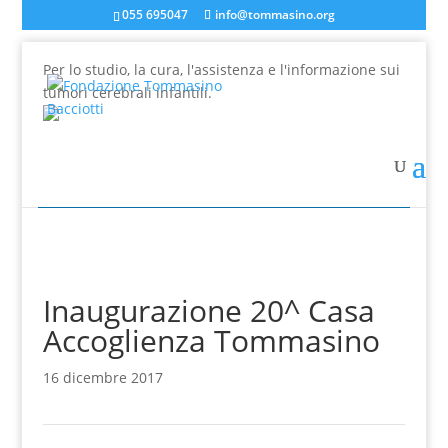
055 695047
info@tommasino.org
Per lo studio, la cura, l'assistenza e l'informazione sui
tumori cerebrali infantili.
In caso di mancata risposta agli ordini, inviare una
mail a info@tommasino.org o chiamare lo 055 695047
dalle 9 alle 13
Inaugurazione 20^ Casa
Accoglienza Tommasino
16 dicembre 2017