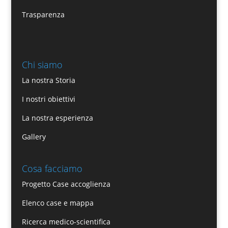
Trasparenza
Chi siamo
La nostra Storia
I nostri obiettivi
La nostra esperienza
Gallery
Cosa facciamo
Progetto Case accoglienza
Elenco case e mappa
Ricerca medico-scientifica