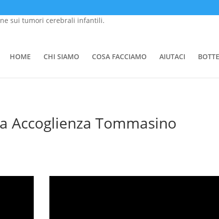
one sui tumori cerebrali infantili.
HOME
CHI SIAMO
COSA FACCIAMO
AIUTACI
BOTT
mail a info@tommasino.org o chiamare lo 055 695047 dalle 9 alle 13
sa Accoglienza Tommasino