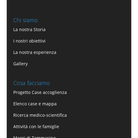
Chi siamo
La nostra Storia
I nostri obiettivi
La nostra esperienza
Gallery
Cosa facciamo
Progetto Case accoglienza
Elenco case e mappa
Ricerca medico-scientifica
Attività con le famiglie
Mezzi di Tommasino