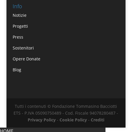
Info
Notizie
Progetti
Press
Sostenitori
Opere Donate
Blog
Tutti i contenuti © Fondazione Tommasino Bacciotti
ETS - P.IVA 05090750489 - Cod. Fiscale 94078280487 -
Privacy Policy
-
Cookie Policy
-
Crediti
HOME