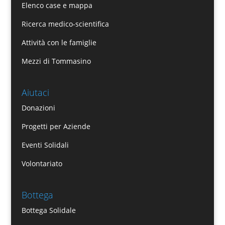
Elenco case e mappa
Ricerca medico-scientifica
Attività con le famiglie
Mezzi di Tommasino
Aiutaci
Donazioni
Progetti per Aziende
Eventi Solidali
Volontariato
Bottega
Bottega Solidale