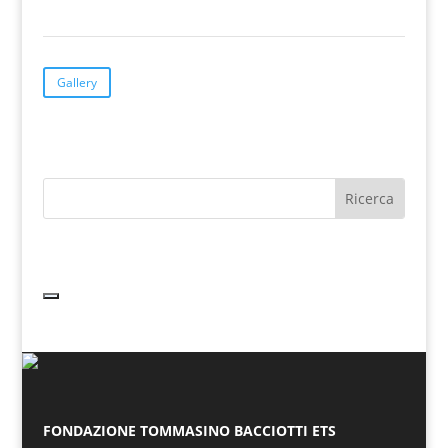
Gallery
FONDAZIONE TOMMASINO BACCIOTTI ETS