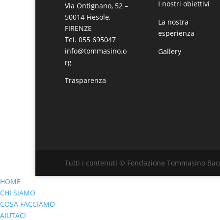
I nostri obiettivi
Via Ontignano, 52 –
50014 Fiesole,
La nostra
FIRENZE
esperienza
Tel. 055 695047
info@tommasino.o
Gallery
rg
Trasparenza
Tutti i contenuti © Fondazione Tommasino Bacc
HOME
CHI SIAMO
COSA FACCIAMO
AIUTACI