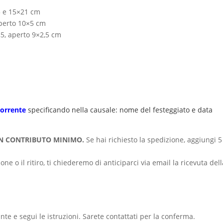
5 e 15×21 cm
perto 10×5 cm
5, aperto 9×2,5 cm
orrente
specificando nella causale: nome del festeggiato e data
CUN CONTRIBUTO MINIMO.
Se hai richiesto la spedizione, aggiungi 5
e o il ritiro, ti chiederemo di anticiparci via email la ricevuta dell
nte e segui le istruzioni. Sarete contattati per la conferma.