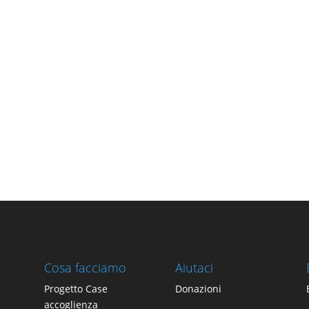
Cosa facciamo
Aiutaci
Progetto Case
Donazioni
accoglienza