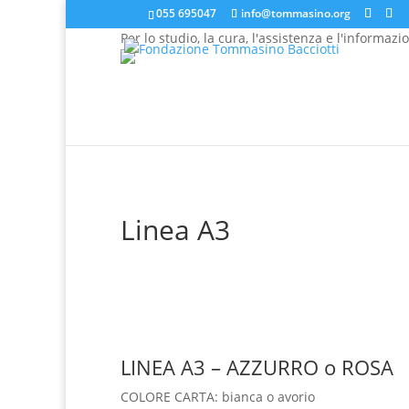
055 695047
info@tommasino.org
Per lo studio, la cura, l'assistenza e l'informazi
In caso di mancata risposta agli ordini, inviare una 
Linea A3
LINEA A3 – AZZURRO o ROSA
COLORE CARTA: bianca o avorio