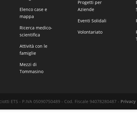
Progetti per
Elenco case e
Aziende
mappa
Eventi Solidali
Ricerca medico-
Volontariato
scientifica
Attività con le
famiglie
Mezzi di
Tommasino
iotti ETS - P.IVA 05090750489 - Cod. Fiscale 94078280487 -
Privacy