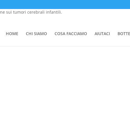
one sui tumori cerebrali infantili.
HOME
CHI SIAMO
COSA FACCIAMO
AIUTACI
BOTT
mail a info@tommasino.org o chiamare lo 055 695047 dalle 9 alle 13