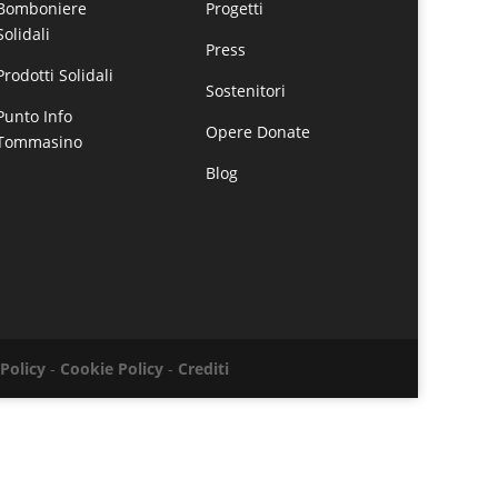
Bomboniere
Progetti
Solidali
Press
Prodotti Solidali
Sostenitori
Punto Info
Opere Donate
Tommasino
Blog
 Policy
-
Cookie Policy
-
Crediti