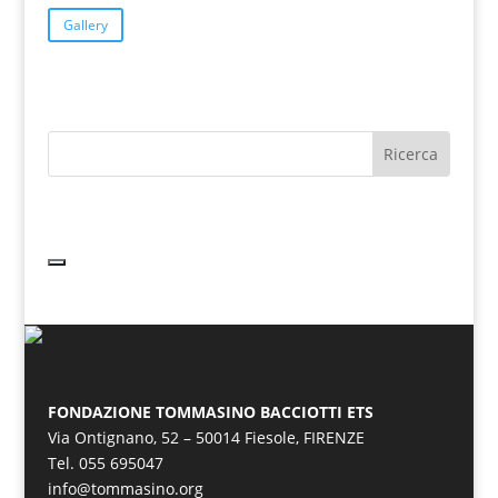
Gallery
FONDAZIONE TOMMASINO BACCIOTTI ETS
Via Ontignano, 52 – 50014 Fiesole, FIRENZE
Tel. 055 695047
info@tommasino.org