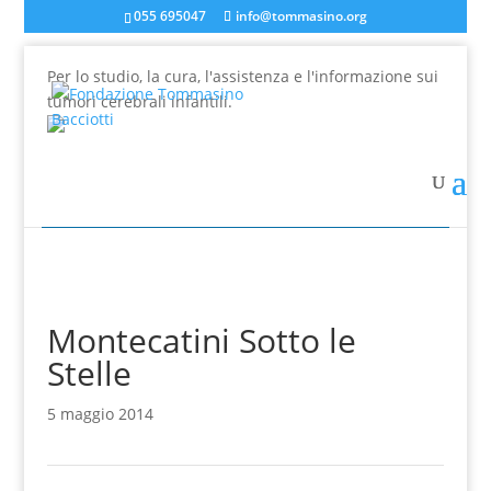
055 695047
info@tommasino.org
Per lo studio, la cura, l'assistenza e l'informazione sui
tumori cerebrali infantili.
In caso di mancata risposta agli ordini, inviare una
mail a info@tommasino.org o chiamare lo 055 695047
dalle 9 alle 13
Montecatini Sotto le
Stelle
5 maggio 2014