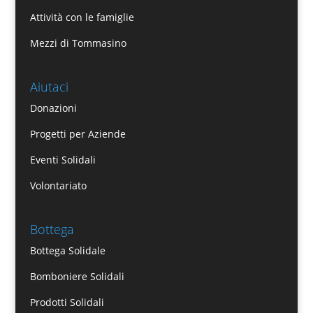
Attività con le famiglie
Mezzi di Tommasino
Aiutaci
Donazioni
Progetti per Aziende
Eventi Solidali
Volontariato
Bottega
Bottega Solidale
Bomboniere Solidali
Prodotti Solidali