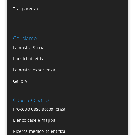
Trasparenza
Chi siamo
La nostra Storia
I nostri obiettivi
La nostra esperienza
Gallery
Cosa facciamo
Progetto Case accoglienza
Elenco case e mappa
Ricerca medico-scientifica