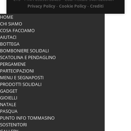
Privacy Policy
-
Cookie Policy
-
Crediti
HOME
CHI SIAMO
COSA FACCIAMO
AIUTACI
BOTTEGA
BOMBONIERE SOLIDALI
SCATOLINA E PENDAGLINO
PERGAMENE
PARTECIPAZIONI
MENU E SEGNAPOSTI
PRODOTTI SOLIDALI
GADGET
GIOIELLI
NATALE
PASQUA
PUNTO INFO TOMMASINO
SOSTENITORI