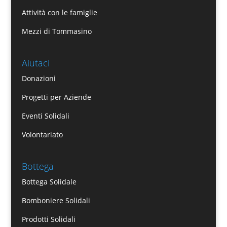
Attività con le famiglie
Mezzi di Tommasino
Aiutaci
Donazioni
Progetti per Aziende
Eventi Solidali
Volontariato
Bottega
Bottega Solidale
Bomboniere Solidali
Prodotti Solidali