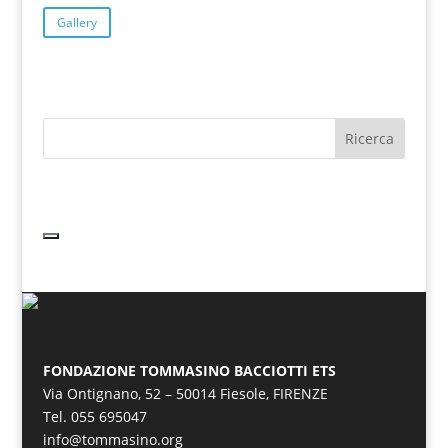
Gallery
FONDAZIONE TOMMASINO BACCIOTTI ETS
Via Ontignano, 52 – 50014 Fiesole, FIRENZE
Tel. 055 695047
info@tommasino.org