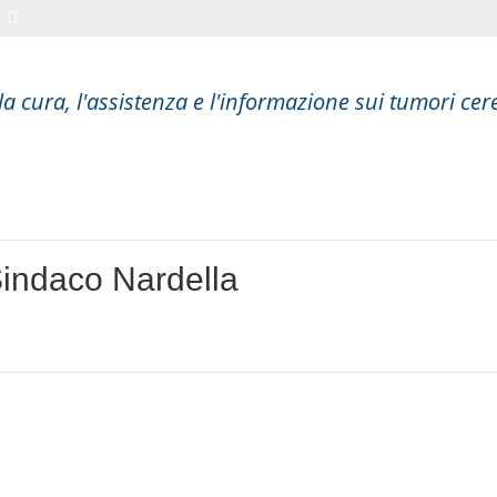
 la cura, l'assistenza e l'informazione sui tumori cereb
mail a info@tommasino.org o chiamare lo 055 695047 dalle 9 alle 13
HOME
CHI SIAMO
COSA FACCIAMO
AIUTACI
CONTATTI
Sindaco Nardella