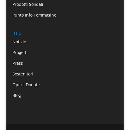
Prodotti Solidali
Punto Info Tommasino
Info
Notizie
Progetti
Press
Sostenitori
Opere Donate
Blog