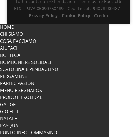
Tutti i contenuti © Fondazione Tommasino Bacciotti
ETS - P.IVA 05090750489 - Cod. Fiscale 94078280487 -
Privacy Policy
-
Cookie Policy
-
Crediti
HOME
CHI SIAMO
COSA FACCIAMO
AIUTACI
BOTTEGA
BOMBONIERE SOLIDALI
SCATOLINA E PENDAGLINO
PERGAMENE
PARTECIPAZIONI
MENU E SEGNAPOSTI
PRODOTTI SOLIDALI
GADGET
GIOIELLI
NATALE
PASQUA
PUNTO INFO TOMMASINO