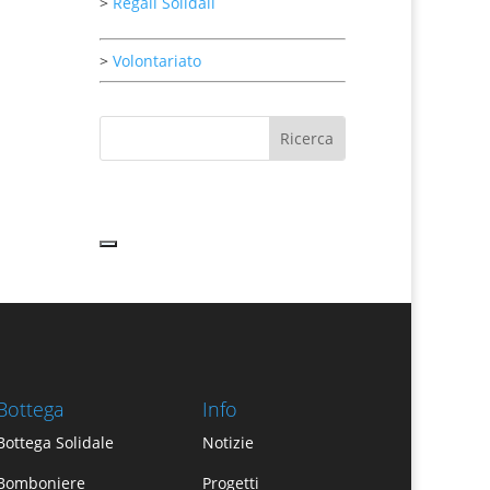
>
Regali Solidali
>
Volontariato
Bottega
Info
Bottega Solidale
Notizie
Bomboniere
Progetti