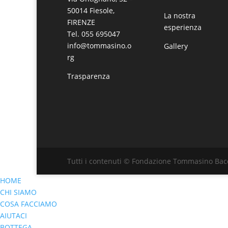
50014 Fiesole,
La nostra
FIRENZE
esperienza
Tel. 055 695047
info@tommasino.o
Gallery
rg
Trasparenza
Tutti i contenuti © Fondazione Tommasino Bacc
HOME
CHI SIAMO
COSA FACCIAMO
AIUTACI
BOTTEGA