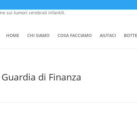
one sui tumori cerebrali infantili.
HOME
CHI SIAMO
COSA FACCIAMO
AIUTACI
BOTT
mail a info@tommasino.org o chiamare lo 055 695047 dalle 9 alle 13
 Guardia di Finanza