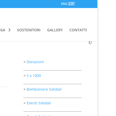
ENG 🇬🇧
EGA
SOSTENITORI
GALLERY
CONTATTI
>
Donazioni
>
5 x 1000
>
Bomboniere Solidali
>
Eventi Solidali