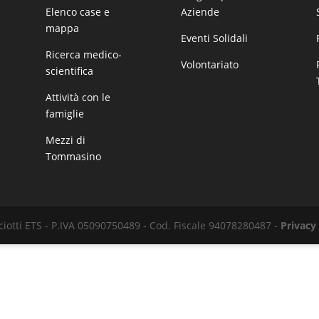
Elenco case e
Aziende
mappa
Eventi Solidali
Ricerca medico-
Volontariato
scientifica
Attività con le
famiglie
Mezzi di
Tommasino
iotti ETS - P.IVA 05090750489 - Cod. Fiscale 94078280487 -
Privacy