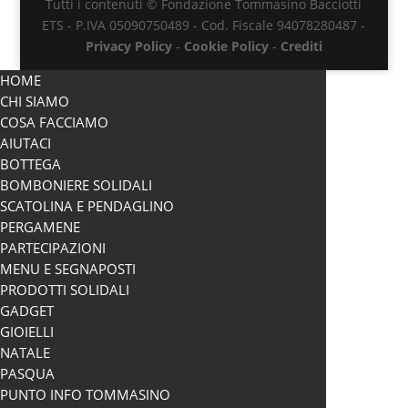
Tutti i contenuti © Fondazione Tommasino Bacciotti
ETS - P.IVA 05090750489 - Cod. Fiscale 94078280487 -
Privacy Policy
-
Cookie Policy
-
Crediti
HOME
CHI SIAMO
COSA FACCIAMO
AIUTACI
BOTTEGA
BOMBONIERE SOLIDALI
SCATOLINA E PENDAGLINO
PERGAMENE
PARTECIPAZIONI
MENU E SEGNAPOSTI
PRODOTTI SOLIDALI
GADGET
GIOIELLI
NATALE
PASQUA
PUNTO INFO TOMMASINO