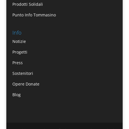
Prodotti Solidali
Punto Info Tommasino
Info
Notizie
Progetti
Press
Sostenitori
Opere Donate
Blog