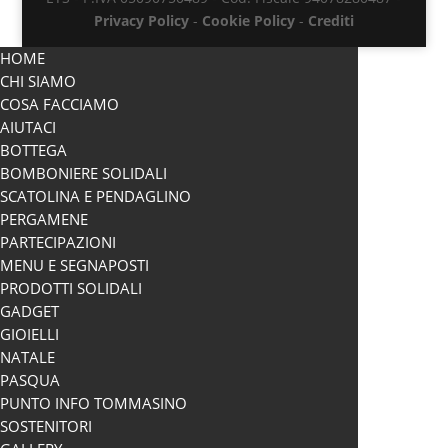
Privacy Policy
-
Cookie Policy
-
Crediti
HOME
CHI SIAMO
COSA FACCIAMO
AIUTACI
BOTTEGA
BOMBONIERE SOLIDALI
SCATOLINA E PENDAGLINO
PERGAMENE
PARTECIPAZIONI
MENU E SEGNAPOSTI
PRODOTTI SOLIDALI
GADGET
GIOIELLI
NATALE
PASQUA
PUNTO INFO TOMMASINO
SOSTENITORI