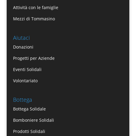
Attività con le famiglie
Mezzi di Tommasino
Aiutaci
Donazioni
Progetti per Aziende
Eventi Solidali
Volontariato
Bottega
Bottega Solidale
Bomboniere Solidali
Prodotti Solidali