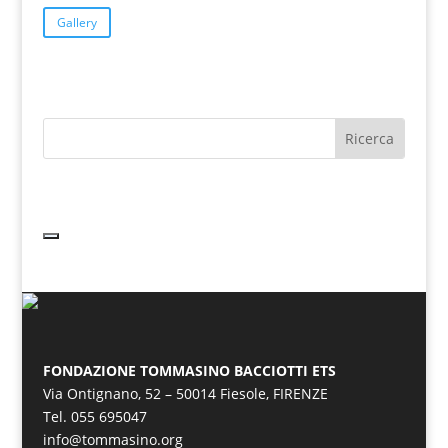
Gallery
FONDAZIONE TOMMASINO BACCIOTTI ETS
Via Ontignano, 52 – 50014 Fiesole, FIRENZE
Tel. 055 695047
info@tommasino.org