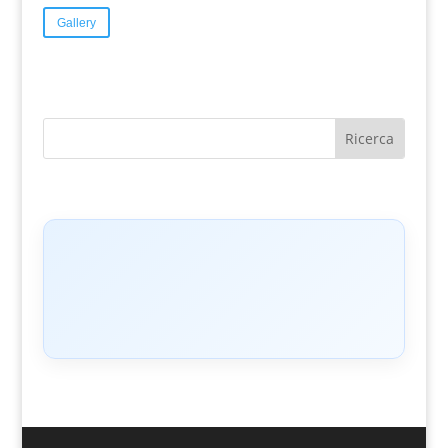
Gallery