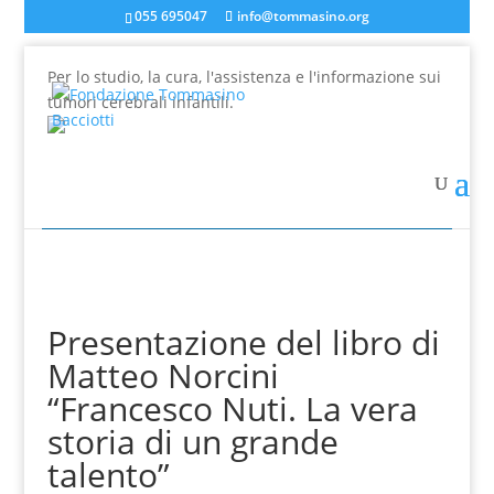
055 695047
info@tommasino.org
Per lo studio, la cura, l'assistenza e l'informazione sui
tumori cerebrali infantili.
In caso di mancata risposta agli ordini, inviare una
mail a info@tommasino.org o chiamare lo 055 695047
dalle 9 alle 13
Presentazione del libro di
Matteo Norcini
“Francesco Nuti. La vera
storia di un grande
talento”