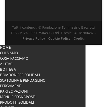
Tutti i contenuti © Fondazione Tommasino Bacciotti
ETS - P.IVA 05090750489 - Cod. Fiscale 94078280487 -
Privacy Policy
-
Cookie Policy
-
Crediti
HOME
CHI SIAMO
COSA FACCIAMO
AIUTACI
BOTTEGA
BOMBONIERE SOLIDALI
SCATOLINA E PENDAGLINO
PERGAMENE
PARTECIPAZIONI
MENU E SEGNAPOSTI
PRODOTTI SOLIDALI