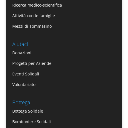
Ricerca medico-scientifica
Attività con le famiglie
Mezzi di Tommasino
Aiutaci
Donazioni
Progetti per Aziende
Eventi Solidali
Volontariato
Bottega
Bottega Solidale
Bomboniere Solidali