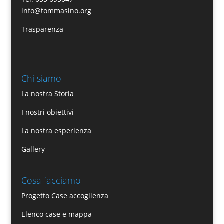
info@tommasino.org
Trasparenza
Chi siamo
La nostra Storia
I nostri obiettivi
La nostra esperienza
Gallery
Cosa facciamo
Progetto Case accoglienza
Elenco case e mappa