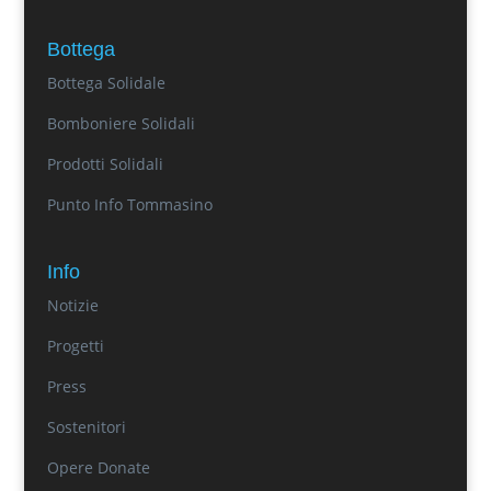
Bottega
Bottega Solidale
Bomboniere Solidali
Prodotti Solidali
Punto Info Tommasino
Info
Notizie
Progetti
Press
Sostenitori
Opere Donate