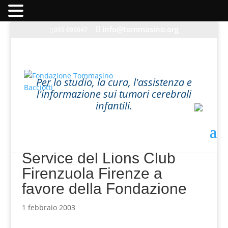
info@tommasino.org
055 695047
In caso di mancata risposta agli ordini, inviare una
Per lo studio, la cura, l'assistenza e
mail a info@tommasino.org o chiamare lo 055 695047
l'informazione sui tumori cerebrali
dalle 9 alle 13
infantili.
Service del Lions Club
Firenzuola Firenze a
favore della Fondazione
1 febbraio 2003