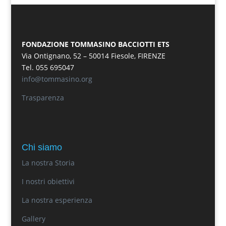
FONDAZIONE TOMMASINO BACCIOTTI ETS
Via Ontignano, 52 – 50014 Fiesole, FIRENZE
Tel. 055 695047
info@tommasino.org
Trasparenza
Chi siamo
La nostra Storia
I nostri obiettivi
La nostra esperienza
Gallery