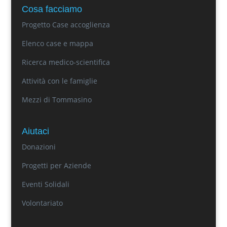
Cosa facciamo
Progetto Case accoglienza
Elenco case e mappa
Ricerca medico-scientifica
Attività con le famiglie
Mezzi di Tommasino
Aiutaci
Donazioni
Progetti per Aziende
Eventi Solidali
Volontariato