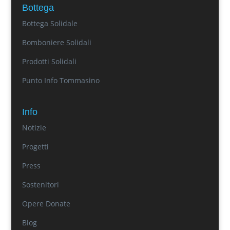
Bottega
Bottega Solidale
Bomboniere Solidali
Prodotti Solidali
Punto Info Tommasino
Info
Notizie
Progetti
Press
Sostenitori
Opere Donate
Blog