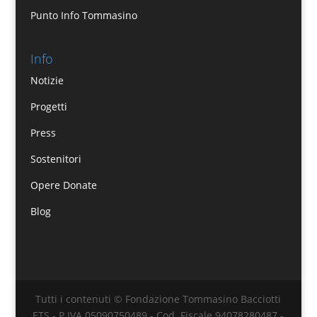
Punto Info Tommasino
Info
Notizie
Progetti
Press
Sostenitori
Opere Donate
Blog
Tutti i contenuti © Fondazione Tommasino Bacciotti
ETS - P.IVA 05090750489 - Cod. Fiscale 94078280487 -