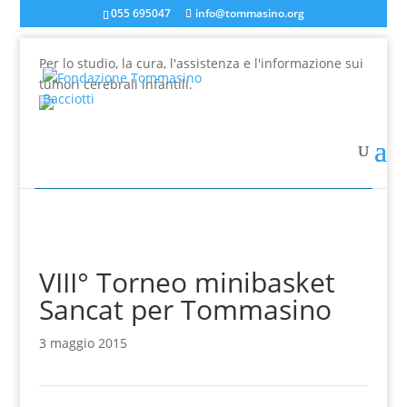
055 695047
info@tommasino.org
Per lo studio, la cura, l'assistenza e l'informazione sui
tumori cerebrali infantili.
In caso di mancata risposta agli ordini, inviare una
mail a info@tommasino.org o chiamare lo 055 695047
dalle 9 alle 13
VIII° Torneo minibasket
Sancat per Tommasino
3 maggio 2015