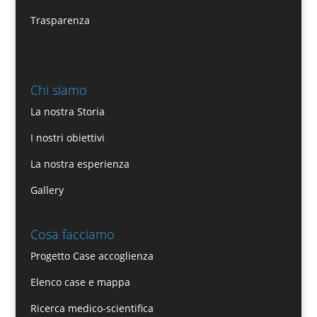
Trasparenza
Chi siamo
La nostra Storia
I nostri obiettivi
La nostra esperienza
Gallery
Cosa facciamo
Progetto Case accoglienza
Elenco case e mappa
Ricerca medico-scientifica