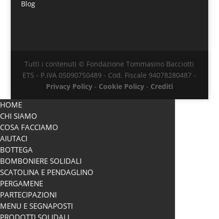
Blog
Tutti i contenuti © Fondazione Tommasino Bacciotti
ETS - P.IVA 05090750489 - Cod. Fiscale 94078280487 -
Privacy Policy
-
Cookie Policy
-
Crediti
HOME
CHI SIAMO
COSA FACCIAMO
AIUTACI
BOTTEGA
BOMBONIERE SOLIDALI
SCATOLINA E PENDAGLINO
PERGAMENE
PARTECIPAZIONI
MENU E SEGNAPOSTI
PRODOTTI SOLIDALI