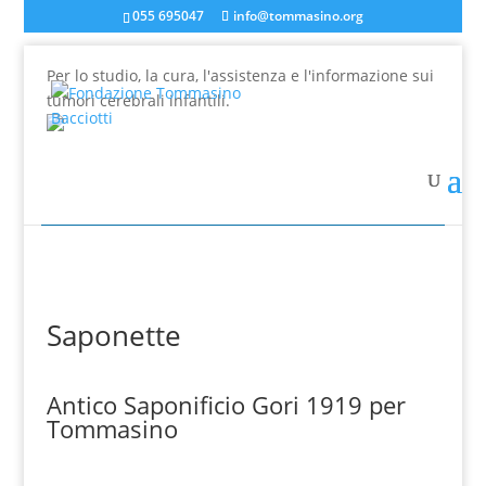
055 695047
info@tommasino.org
Per lo studio, la cura, l'assistenza e l'informazione sui
tumori cerebrali infantili.
In caso di mancata risposta agli ordini, inviare una
mail a info@tommasino.org o chiamare lo 055 695047
dalle 9 alle 13
Saponette
Antico Saponificio Gori 1919 per
Tommasino