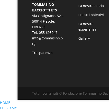
TOMMASINO
La nostra Storia
BACCIOTTI ETS
I nostri obiettivi
Via Ontignano, 52 –
50014 Fiesole,
La nostra
FIRENZE
esperienza
Tel. 055 695047
info@tommasino.o
Gallery
rg
Trasparenza
Tutti i contenuti © Fondazione Tommasino Bacc
HOME
CHI SIAMO