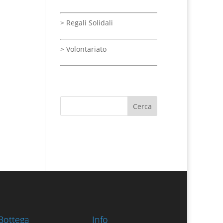
> Regali Solidali
>
Volontariato
Bottega
Info