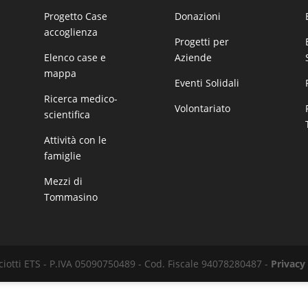
Progetto Case
Donazioni
accoglienza
Progetti per
Elenco case e
Aziende
mappa
Eventi Solidali
Ricerca medico-
Volontariato
scientifica
Attività con le
famiglie
Mezzi di
Tommasino
iotti ETS - P.IVA 05090750489 - Cod. Fiscale 94078280487 -
Privacy