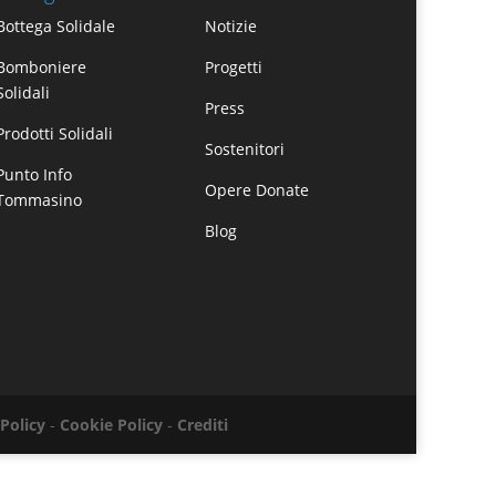
Bottega Solidale
Notizie
Bomboniere
Progetti
Solidali
Press
Prodotti Solidali
Sostenitori
Punto Info
Opere Donate
Tommasino
Blog
 Policy
-
Cookie Policy
-
Crediti