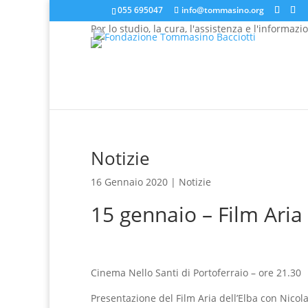
055 695047
info@tommasino.org
Per lo studio, la cura, l'assistenza e l'informazi
In caso di mancata risposta agli ordini, inviare una 
Notizie
16 Gennaio 2020 |
Notizie
15 gennaio – Film Aria 
Cinema Nello Santi di Portoferraio – ore 21.30
Presentazione del Film Aria dell’Elba con Nicola