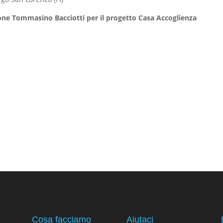
ione Tommasino Bacciotti per il progetto Casa Accoglienza
Cosa facciamo
Aiutaci