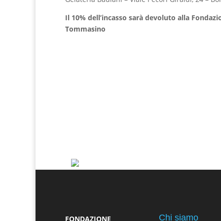
Il 10% dell’incasso sarà devoluto alla Fondaz
Tommasino
Chi siamo
FONDAZIONE