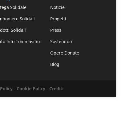
tega Solidale
Notizie
boniere Solidali
Progetti
dotti Solidali
Press
nto Info Tommasino
Sostenitori
Opere Donate
Blog
 Policy
-
Cookie Policy
-
Crediti