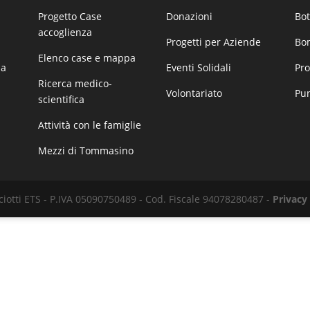
Progetto Case
Donazioni
Bot
accoglienza
Progetti per Aziende
Bom
Elenco case e mappa
za
Eventi Solidali
Pro
Ricerca medico-
Volontariato
Pu
scientifica
Attività con le famiglie
Mezzi di Tommasino
iotti ETS - P.IVA 05090750489 - Cod. Fiscale 94078280487 -
Privacy