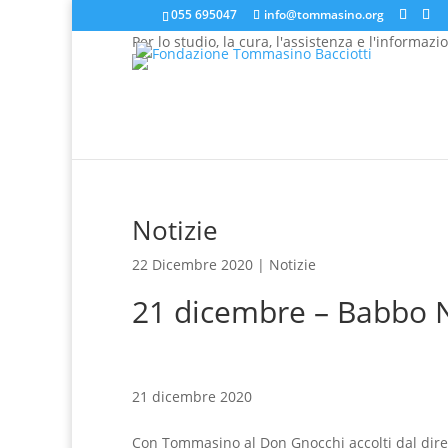
055 695047
info@tommasino.org
Per lo studio, la cura, l'assistenza e l'informazi
In caso di mancata risposta agli ordini, inviare una 
Notizie
22 Dicembre 2020 |
Notizie
21 dicembre – Babbo N
21 dicembre 2020
Con Tommasino al Don Gnocchi accolti dal diret