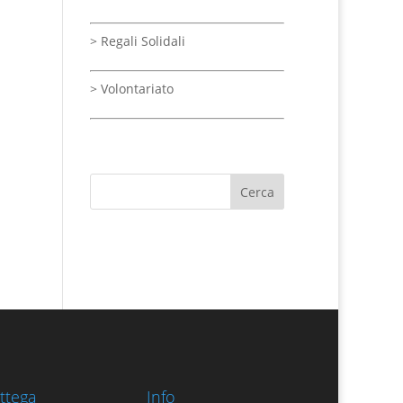
> Regali Solidali
>
Volontariato
ttega
Info