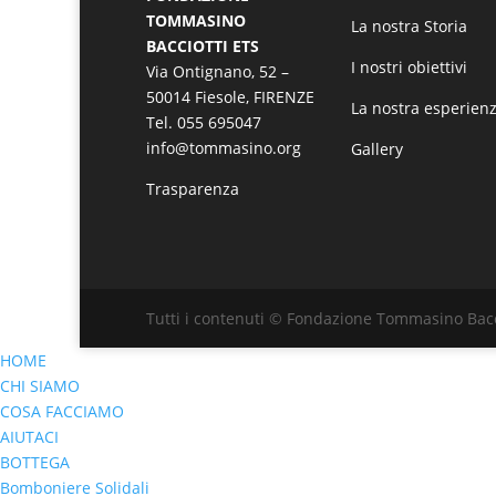
TOMMASINO
La nostra Storia
BACCIOTTI ETS
I nostri obiettivi
Via Ontignano, 52 –
50014 Fiesole, FIRENZE
La nostra esperien
Tel. 055 695047
info@tommasino.org
Gallery
Trasparenza
Tutti i contenuti © Fondazione Tommasino Bacc
HOME
CHI SIAMO
COSA FACCIAMO
AIUTACI
BOTTEGA
Bomboniere Solidali