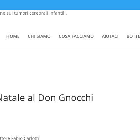
one sui tumori cerebrali infantili.
HOME
CHI SIAMO
COSA FACCIAMO
AIUTACI
BOTT
mail a info@tommasino.org o chiamare lo 055 695047 dalle 9 alle 13
atale al Don Gnocchi
tore Fabio Carlotti