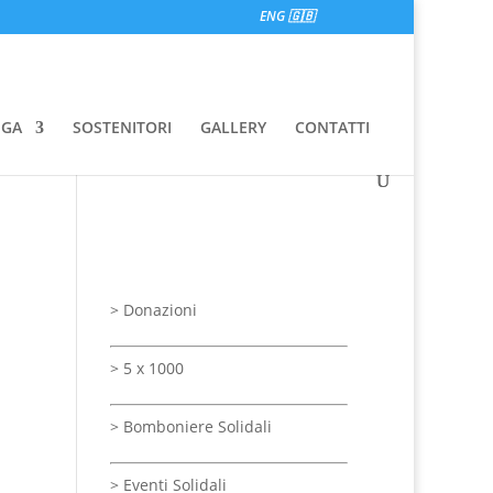
ENG 🇬🇧
EGA
SOSTENITORI
GALLERY
CONTATTI
>
Donazioni
>
5 x 1000
>
Bomboniere Solidali
>
Eventi Solidali