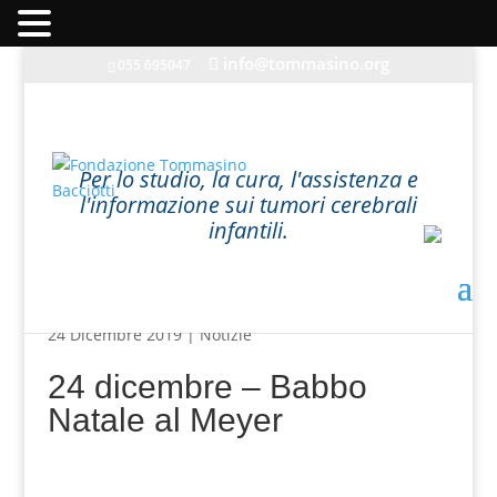
info@tommasino.org
055 695047
In caso di mancata risposta agli ordini, inviare una
Per lo studio, la cura, l'assistenza e
mail a info@tommasino.org o chiamare lo 055 695047
l'informazione sui tumori cerebrali
dalle 9 alle 13
infantili.
Notizie
24 Dicembre 2019 |
Notizie
24 dicembre – Babbo
Natale al Meyer