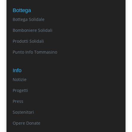
Bottega
Bottega Solidale
Bomboniere Solidali
Prodotti Solidali
Punto Info Tommasino
Info
Notizie
Progetti
Press
Sostenitori
Opere Donate