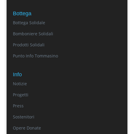
Bottega
Bottega Solidale
Bomboniere Solidali
Prodotti Solidali
Punto Info Tommasino
Info
Notizie
Progetti
Press
Sostenitori
Opere Donate