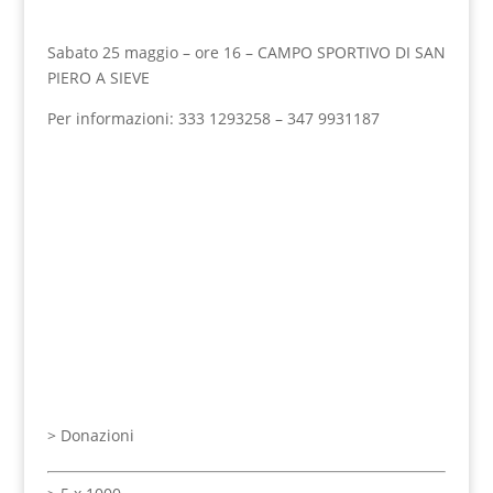
Sabato 25 maggio – ore 16 – CAMPO SPORTIVO DI SAN
PIERO A SIEVE
Per informazioni: 333 1293258 – 347 9931187
>
Donazioni