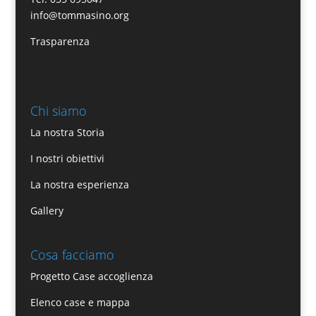
info@tommasino.org
Trasparenza
Chi siamo
La nostra Storia
I nostri obiettivi
La nostra esperienza
Gallery
Cosa facciamo
Progetto Case accoglienza
Elenco case e mappa