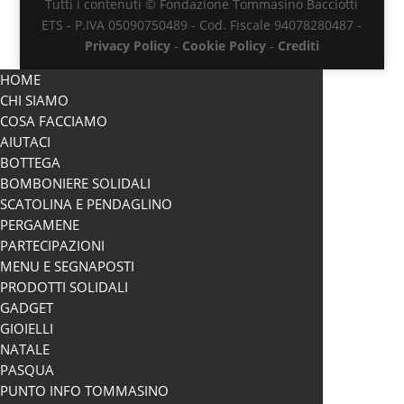
Tutti i contenuti © Fondazione Tommasino Bacciotti
ETS - P.IVA 05090750489 - Cod. Fiscale 94078280487 -
Privacy Policy
-
Cookie Policy
-
Crediti
HOME
CHI SIAMO
COSA FACCIAMO
AIUTACI
BOTTEGA
BOMBONIERE SOLIDALI
SCATOLINA E PENDAGLINO
PERGAMENE
PARTECIPAZIONI
MENU E SEGNAPOSTI
PRODOTTI SOLIDALI
GADGET
GIOIELLI
NATALE
PASQUA
PUNTO INFO TOMMASINO