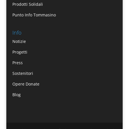
Prodotti Solidali
Punto Info Tommasino
Info
Notizie
Progetti
Press
Sostenitori
Opere Donate
Blog