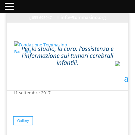
info@tommasino.org
055 695047
In caso di mancata risposta agli ordini, inviare una
Per lo studio, la cura, l'assistenza e
mail a info@tommasino.org o chiamare lo 055 695047
l'informazione sui tumori cerebrali
dalle 9 alle 13
infantili.
11 settembre 2017
Gallery