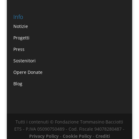
Info
Notizie
Progetti
Press
Sostenitori
Opere Donate
Blog
Tutti i contenuti © Fondazione Tommasino Bacciotti
ETS - P.IVA 05090750489 - Cod. Fiscale 94078280487 -
Privacy Policy
-
Cookie Policy
-
Crediti