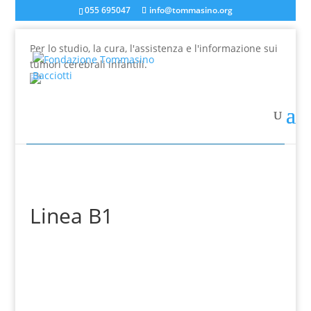
055 695047
info@tommasino.org
Per lo studio, la cura, l'assistenza e l'informazione sui
tumori cerebrali infantili.
In caso di mancata risposta agli ordini, inviare una
mail a info@tommasino.org o chiamare lo 055 695047
dalle 9 alle 13
Linea B1