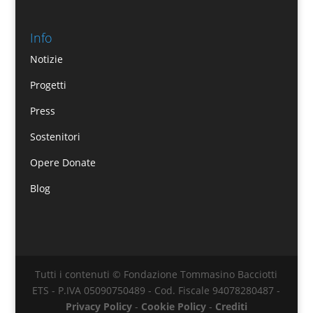
Info
Notizie
Progetti
Press
Sostenitori
Opere Donate
Blog
Tutti i contenuti © Fondazione Tommasino Bacciotti
ETS - P.IVA 05090750489 - Cod. Fiscale 94078280487 -
Privacy Policy
-
Cookie Policy
-
Crediti