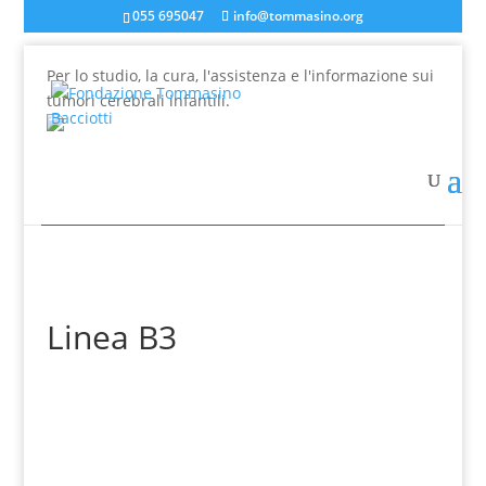
055 695047
info@tommasino.org
Per lo studio, la cura, l'assistenza e l'informazione sui
tumori cerebrali infantili.
In caso di mancata risposta agli ordini, inviare una
mail a info@tommasino.org o chiamare lo 055 695047
dalle 9 alle 13
Linea B3