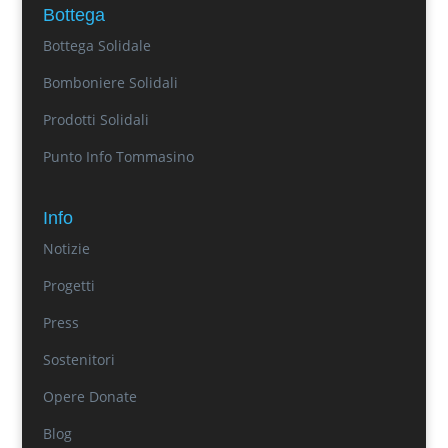
Bottega
Bottega Solidale
Bomboniere Solidali
Prodotti Solidali
Punto Info Tommasino
Info
Notizie
Progetti
Press
Sostenitori
Opere Donate
Blog