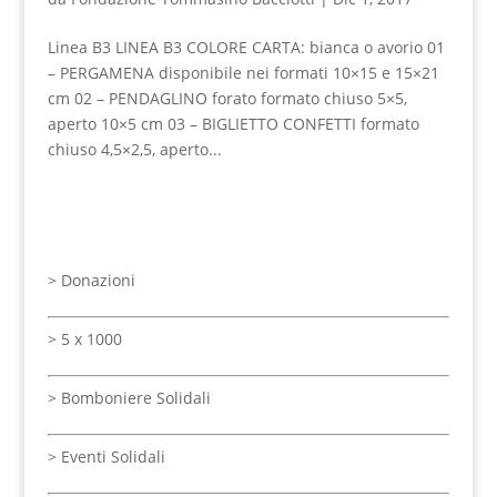
Linea B3 LINEA B3 COLORE CARTA: bianca o avorio 01
– PERGAMENA disponibile nei formati 10×15 e 15×21
cm 02 – PENDAGLINO forato formato chiuso 5×5,
aperto 10×5 cm 03 – BIGLIETTO CONFETTI formato
chiuso 4,5×2,5, aperto...
>
Donazioni
>
5 x 1000
>
Bomboniere Solidali
>
Eventi Solidali