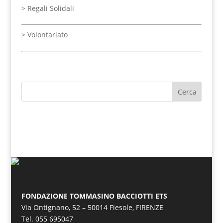
> Regali Solidali
>
Volontariato
FONDAZIONE TOMMASINO BACCIOTTI ETS
Via Ontignano, 52 – 50014 Fiesole, FIRENZE
Tel. 055 695047