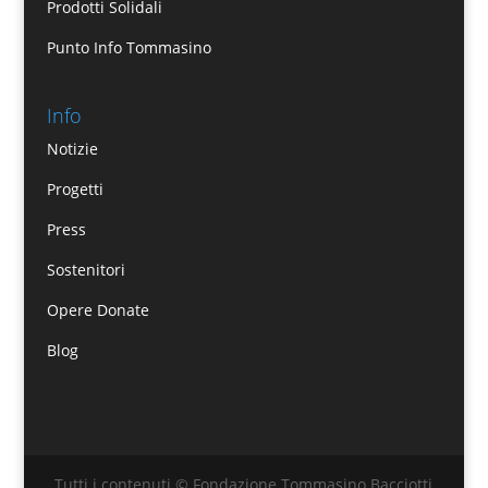
Prodotti Solidali
Punto Info Tommasino
Info
Notizie
Progetti
Press
Sostenitori
Opere Donate
Blog
Tutti i contenuti © Fondazione Tommasino Bacciotti