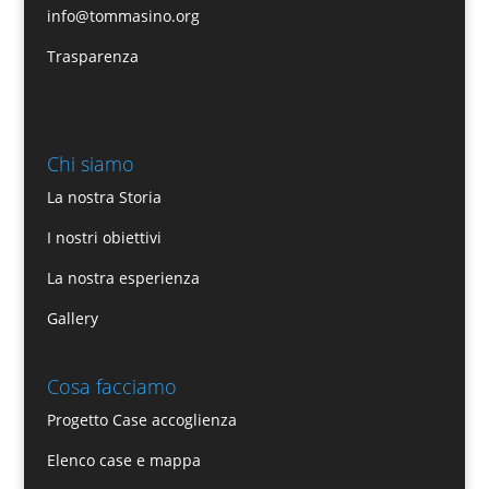
info@tommasino.org
Trasparenza
Chi siamo
La nostra Storia
I nostri obiettivi
La nostra esperienza
Gallery
Cosa facciamo
Progetto Case accoglienza
Elenco case e mappa