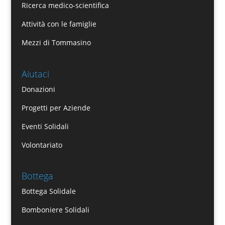
Ricerca medico-scientifica
Attività con le famiglie
Mezzi di Tommasino
Aiutaci
Donazioni
Progetti per Aziende
Eventi Solidali
Volontariato
Bottega
Bottega Solidale
Bomboniere Solidali